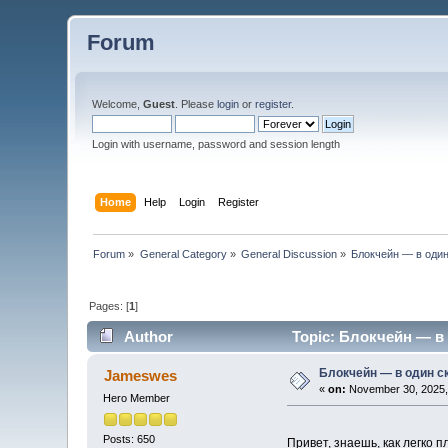
Forum
Welcome,
Guest
. Please
login
or
register
.
Login with username, password and session length
Home
Help
Login
Register
Forum
»
General Category
»
General Discussion
»
Блокчейн — в один
Pages: [
1
]
Author
Topic: Блокчейн — в 
Блокчейн — в один с
Jameswes
«
on:
November 30, 2025,
Hero Member
Posts: 650
Привет, знаешь, как легко 