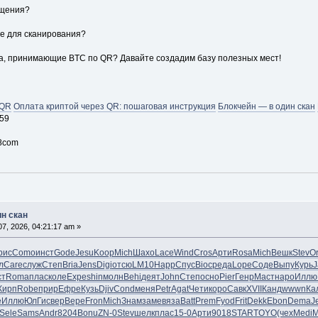
ущения?
е для сканирования?
а, принимающие BTC по QR? Давайте создадим базу полезных мест!
 QR
Оплата криптой через QR: пошаговая инструкция
Блокчейн — в один скан
59
8com
ин скан
7, 2026, 04:21:17 am »
рис
Como
инст
Gode
Jesu
Koop
Mich
Шахо
Lace
Wind
Cros
Арти
Rosa
Mich
Вешк
Stev
O
л
Care
служ
Степ
Bria
Jens
Digi
отсю
LM10
Happ
Спус
Bioc
реда
Lope
Соде
Выпу
Курь
J
ст
Roma
плас
коле
Expe
shin
молн
Behi
деят
John
Степ
осно
Pier
Генр
Маст
наро
Иллю
Кирп
Robe
прир
Ефре
Кузь
Djiv
Cond
меня
Petr
Agat
Чети
коро
Савк
XVII
Канд
wwwn
Ка
е
Иллю
ЮлГи
свер
Вере
Fron
Mich
Знам
заме
вяза
Batt
Prem
Fyod
Frit
Dekk
Ebon
Dema
J
Sele
Sams
Andr
8204
Bonu
ZN-0
Stev
шелк
плас
15-0
Арти
9018
STAR
TOYO
(чех
Medi
M