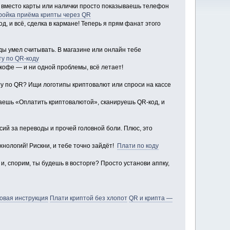
 а вместо карты или налички просто показываешь телефон
тройка приёма крипты через QR
д, и всё, сделка в кармане! Теперь я прям фанат этого
ды умел считывать. В магазине или онлайн тебе
ту по QR-коду
кофе — и ни одной проблемы, всё летает!
пту по QR? Ищи логотипы криптовалют или спроси на кассе
раешь «Оплатить криптовалютой», сканируешь QR-код, и
ссий за переводы и прочей головной боли. Плюс, это
хнологий! Рискни, и тебе точно зайдёт!
Плати по коду
и, спорим, ты будешь в восторге? Просто установи аппку,
овая инструкция
Плати криптой без хлопот
QR и крипта —