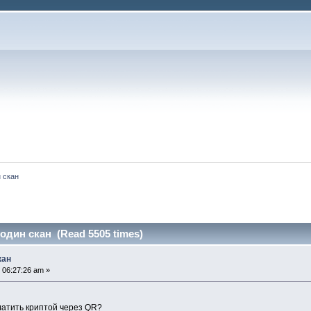
 скан
один скан (Read 5505 times)
кан
 06:27:26 am »
платить криптой через QR?