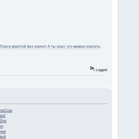
Плати криптой без хлопот
А ты знал, что можно платить
Logged
rso
Craz
ard
Digi
лч
ewe
edi