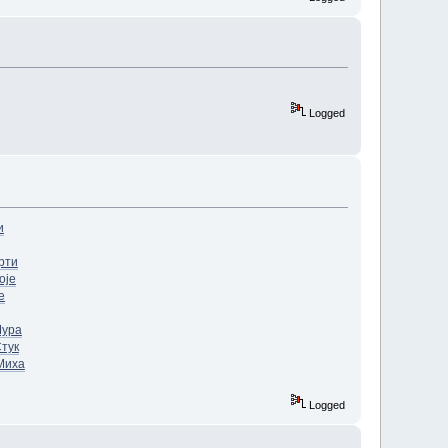
Logged
и
рти
oje
e
ура
тук
Миха
Logged