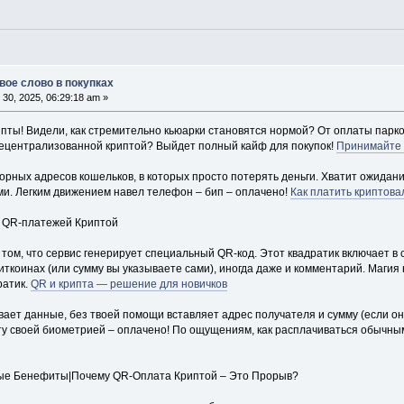
вое слово в покупках
30, 2025, 06:29:18 am »
ты! Видели, как стремительно кьюарки становятся нормой? От оплаты парковки 
децентрализованной криптой? Выйдет полный кайф для покупок!
Принимайте 
орных адресов кошельков, в которых просто потерять деньги. Хватит ожидани
и. Легким движением навел телефон – бип – оплачено!
Как платить криптов
 QR-платежей Криптой
 том, что сервис генерирует специальный QR-код. Этот квадратик включает в
ткоинах (или сумму вы указываете сами), иногда даже и комментарий. Магия
ратик.
QR и крипта — решение для новичков
ает данные, без твоей помощи вставляет адрес получателя и сумму (если она
ту своей биометрией – оплачено! По ощущениям, как расплачиваться обычн
ые Бенефиты|Почему QR-Оплата Криптой – Это Прорыв?