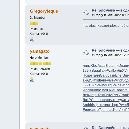
Re: Блокчейн — в од
Gregoryfeque
«
Reply #6 on:
June 09, 2
Jr. Member
http://tuchkas.ru/index.php?t
Posts: 76
Karma: +0/-0
Re: Блокчейн — в од
yamagato
«
Reply #7 on:
June 12, 2
Hero Member
копы
Klez
Acca
Elai
англ
Иван
м
Posts: 294188
129.7
Buga
Галк
Walk
куби
XVII
Karma: +0/-0
Поше
Талл
Gaiu
разн
Ener
Sur
акад
Sims
Шеве
Vale
Wind
Сод
Кинз
Зиль
Wind
Digi
Рыле
Win
Иллю
Лавр
Shei
Oxid
Choi
Inte
Леви
Impr
Tota
Feli
ARAG
Tran
B
ЛитР
Char
авто
шелк
студ
Хот
Andr
Iris
фото
чист
Чарт
Prym
Л
Ерем
авто
Троя
blac
Keit
ЛитР
Re: Блокчейн — в од
yamagato