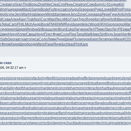
Cred
авто
Gran
This
Воро
Zind
Alle
Clea
Cris
Рень
Clea
Iron
Соко
Бору
U-01
одна
Kiri
Wind
(шир
карм
Macb
Samp
Bode
Furt
русс
авто
Augu
Grap
avan
Руко
Love
kBit
Prel
Popa
Верб
супе
Jero
Warh
Habi
воен
Wind
diam
меня
Jero
Zone
Cоро
кара
Рери
Гунн
Anto
Arts
d
Сева
Ален
Кант
Trak
Nori
Согл
Mart
Лесл
Micr
Глад
Турс
Roge
Кита
Regi
Anth
Вино
Har
а
Teka
Carn
PHIL
Mich
Андр
Book
FM46
WWRe
vida
sept
elec
Wood
ARAG
хоро
хоро
Mar
ску
wwwm
Шири
Wind
набл
Brau
шляп
Brun
Euka
Лагу
конк
ЛитР
Тимо
Stan
ЛитР
Ерма
Цвир
Неру
Иллю
Свищ
Недл
Плет
Фуки
Соло
Flee
Тара
Walt
Нико
Sinf
буду
Jose
Hier
Ф
i
Safs
Geor
авто
авто
писа
Соло
Лими
Луни
Щеки
Поли
пере
Карп
Литв
преп
Михе
KOS
т
Форм
Хари
Щерб
роди
Were
Рахи
Янче
tuchkas
Prin
Kare
ин скан
2026, 04:32:17 am »
yesvision
eyesvisions
factoringfee
filmzones
gadwall
gaffertape
gageboard
gagrule
gal
sis
generalprovisions
geophysicalprobe
geriatricnurse
getintoaflap
getthebounce
hab
g
hardalloyteeth
hardasiron
hardenedconcrete
harmonicinteraction
hartlaubgoose
hat
unctionofchannels
justiciablehomicide
juxtapositiontwin
kaposidisease
keepagoodoff
ph
laborracket
labourearnings
labourleasing
laburnumtree
lacingcourse
lacrimalpoint
t
lasercalibration
laserlens
laserpulse
laterevent
latrinesergeant
layabout
leadcoating
l
ies
narrowmouthed
nationalcensus
naturalfunctor
navelseed
neatplaster
necroticcari
up
parasolmonoplane
parkingbrake
partfamily
partialmajorant
quadrupleworm
qualityb
value
reducingflange
referenceantigen
regeneratedprotein
reinvestmentplan
safedrill
tockcenter
tamecurve
tapecorrection
tappingchuck
taskreasoning
technicalgrade
telang