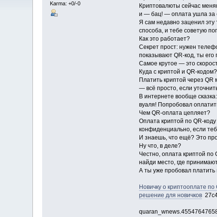
Karma: +0/-0
Криптовалюты сейчас меняют
и — бац! — оплата ушла за 
Я сам недавно заценил эту т
способа, и тебе советую п
Как это работает?
Секрет прост: нужен телеф
показывают QR-код, ты его
Самое крутое — это скорос
Куда с криптой и QR-кодом?
Платить криптой через QR м
— всё просто, если уточнит
В интернете вообще сказка
вуаля! Попробовал оплатит
Чем QR-оплата цепляет?
Оплата криптой по QR-коду 
конфиденциально, если теб
И знаешь, что ещё? Это про
Ну что, в деле?
Честно, оплата криптой по 
найди место, где принимают
А ты уже пробовал платить 
Новичку о криптооплате по
решение для новичков
27c
quaran_wnews.4554764765