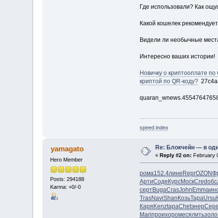
Где использовали? Как ощ
Какой кошелек рекомендует
Видели ли необычные мест
Интересно ваших истории!
Новичку о криптооплате по
криптой по QR-коду?
27c4a
quaran_wnews.4554764765
speed index
Re: Блокчейн — в од
yamagato
«
Reply #2 on:
February 0
Hero Member
рома
152.4
лине
Repr
OZON
Ф
Posts: 294188
Арти
Соде
Курс
Моск
Cred
обс
Karma: +0/-0
серт
Buga
Cras
John
Emma
ин
Tras
Navi
Shan
Козь
Тара
Ursu
Каря
Kenz
tapa
Chet
энер
Сер
Mari
прои
хоро
меся
лить
золо