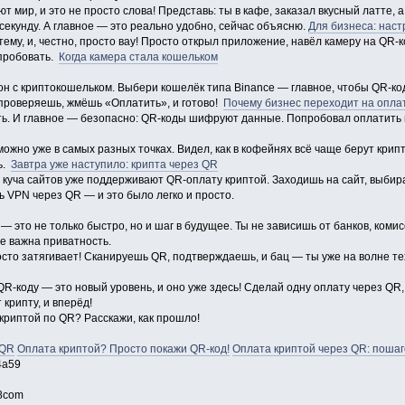
 мир, и это не просто слова! Представь: ты в кафе, заказал вкусный латте,
секунду. А главное — это реально удобно, сейчас объясню.
Для бизнеса: нас
ему, и, честно, просто вау! Просто открыл приложение, навёл камеру на QR-ко
опробовать.
Когда камера стала кошельком
он с криптокошельком. Выбери кошелёк типа Binance — главное, чтобы QR-ко
 проверяешь, жмёшь «Оплатить», и готово!
Почему бизнес переходит на опла
ть. И главное — безопасно: QR-коды шифруют данные. Попробовал оплатить 
ожно уже в самых разных точках. Видел, как в кофейнях всё чаще берут кри
ь.
Завтра уже наступило: крипта через QR
: куча сайтов уже поддерживают QR-оплату криптой. Заходишь на сайт, выби
ь VPN через QR — и это было легко и просто.
— это не только быстро, но и шаг в будущее. Ты не зависишь от банков, коми
е важна приватность.
сто затягивает! Сканируешь QR, подтверждаешь, и бац — ты уже на волне те
QR-коду — это новый уровень, и оно уже здесь! Сделай одну оплату через QR, 
 крипту, и вперёд!
криптой по QR? Расскажи, как прошло!
 QR
Оплата криптой? Просто покажи QR-код!
Оплата криптой через QR: пошаг
4a59
8com