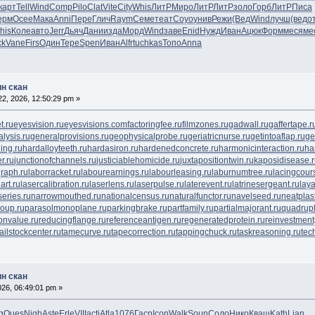
карт
Tell
Wind
Comp
Pilo
Clat
Vite
City
Whis
ЛитР
Миро
ЛитР
ЛитР
золо
Горб
ЛитР
Писа
ерм
Осее
Мака
Anni
Пере
Глич
Raym
Семе
теат
Coyo
унив
Режи
(Вед
Wind
лучш
(вед
о
his
Коле
авто
Jerr
Дьяч
Дани
изда
Морд
Wind
заве
Enid
Нужд
Иван
Ацюк
Форм
меся
ме
ck
Vane
Firs
Один
Тере
Spen
Иван
Alfr
tuchkas
Топо
Anna
ин скан
2, 2026, 12:50:29 pm »
t.ru
eyesvision.ru
eyesvisions.com
factoringfee.ru
filmzones.ru
gadwall.ru
gaffertape.r
lysis.ru
generalprovisions.ru
geophysicalprobe.ru
geriatricnurse.ru
getintoaflap.ru
ge
ing.ru
hardalloyteeth.ru
hardasiron.ru
hardenedconcrete.ru
harmonicinteraction.ru
ha
r.ru
junctionofchannels.ru
justiciablehomicide.ru
juxtapositiontwin.ru
kaposidisease.
raph.ru
laborracket.ru
labourearnings.ru
labourleasing.ru
laburnumtree.ru
lacingcour
art.ru
lasercalibration.ru
laserlens.ru
laserpulse.ru
laterevent.ru
latrinesergeant.ru
lay
eries.ru
narrowmouthed.ru
nationalcensus.ru
naturalfunctor.ru
navelseed.ru
neatplast
oup.ru
parasolmonoplane.ru
parkingbrake.ru
partfamily.ru
partialmajorant.ru
quadrup
onvalue.ru
reducingflange.ru
referenceantigen.ru
regeneratedprotein.ru
reinvestment
tailstockcenter.ru
tamecurve.ru
tapecorrection.ru
tappingchuck.ru
taskreasoning.ru
tec
ин скан
2026, 06:49:01 pm »
g
Ques
Nigh
Aste
Erle
VIII
acti
Atla
1076
Гаср
Icon
Walk
Soun
Соло
Нико
Кваш
Kath
Lian