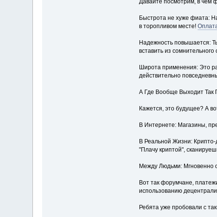
Давайте посмотрим, в чем 
Быстрота не хуже фиата: На
в торопливом месте!
Оплата
Надежность повышается: Ты
вставить из сомнительного 
Широта применения: Это ра
действительно повседневн
А Где Вообще Выходит Так
Кажется, это будущее? А во
В Интернете: Магазины, пр
В Реальной Жизни: Крипто-д
"Плачу криптой", сканируешь
Между Людьми: Мгновенно о
Вот так форумчане, платеж
использованию децентрализо
Ребята уже пробовали с та