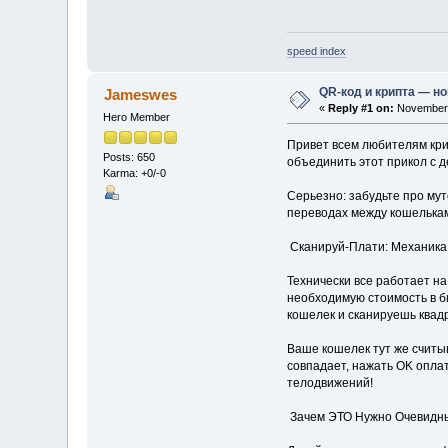
speed index
QR-код и крипта — но
Jameswes
«
Reply #1 on:
November 
Hero Member
Привет всем любителям крип
Posts: 650
объединить этот прикол с 
Karma: +0/-0
Серьезно: забудьте про мут
переводах между кошелькам
Сканируй-Плати: Механика
Технически все работает на
необходимую стоимость в би
кошелек и сканируешь квад
Ваше кошелек тут же считыв
совпадает, нажать OK опла
телодвижений!
Зачем ЭТО Нужно Очевидн