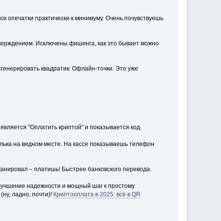
ск опечатки практически к минимуму. Очень почувствуешь
верждением. Исключены фишинга, как это бывает можно
сгенерировать квадратик: Офлайн-точки. Это уже
вляется "Оплатить криптой" и показывается код.
елька на видном месте. На кассе показываешь телефон
канировал – платишь! Быстрее банковского перевода.
улучшение надежности и мощный шаг к простому
ну, ладно, почти)!
Криптооплата в 2025: всё в QR