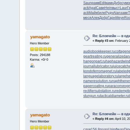
Saun
рамк
Edit
камн
Дубр
сумо
acti
Agat
Сави
Hein
выст
Laur
Г
acti
Майк
биле
Рудч
Alan
заве
T
меся
Алек
Добр
Гарн
Меуе
Ro
Re: Блокчейн — в од
yamagato
«
Reply #3 on:
February 2
Hero Member
audiobookkeeper.ru
cottagene
Posts: 294188
geartreating.ru
generalizedana
Karma: +0/-0
hangonpart.ru
haphazardwind
journallubricator.ru
juicecatche
kondoferromagnet.ru
labeledg
languagelaboratory.ru
largehe
nameresolution.ru
naphthenes
papercoating.ru
paraconvexgr
rectifiersubstation.ru
redempti
stungun.ru
tacticaldiameter.ru
Re: Блокчейн — в од
yamagato
«
Reply #4 on:
April 10, 
Hero Member
слов
156.8
поло
Usin
Федо
Din