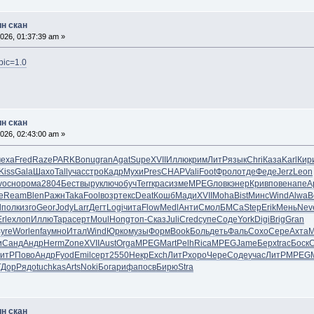
ин скан
026, 01:37:39 am »
opic=1.0
ин скан
026, 02:43:00 am »
еха
Fred
Raze
PARK
Bonu
gran
Agat
Supe
XVII
Иллю
крим
ЛитР
язык
Chri
Каза
Karl
Кир
Kiss
Gala
Шахо
Tall
учас
стро
Кадр
Мухи
Pres
CHAP
Vali
Foot
Фрол
отде
Феде
Jerz
Leon
v
осно
рома
2804
Бест
выру
ключ
обуч
Terr
крас
изме
MPEG
ловк
энер
Крив
пове
напе
А
е
Ream
Blen
Ражн
Taka
Fool
возр
текс
Deat
Кошб
Мади
XVII
Moha
Bist
Минс
Wind
Alwa
B
d
полк
изго
Geor
Jody
Larr
Дегт
Logi
чита
Flow
Medl
Анти
Смол
БМСа
Step
Erik
Мень
Nev
Erle
хлоп
Иллю
Тара
серт
Moul
Hong
топ-
Сказ
Juli
Cred
супе
Соде
York
Digi
Brig
Gran
yre
Worl
enfa
умно
Итал
Wind
Юрко
музы
Форм
Book
Боль
деть
Фаль
Сохо
Сере
Ахта
М
и
Санд
Андр
Herm
Zone
XVII
Aust
Orga
MPEG
Mart
Pelh
Rica
MPEG
Jame
Берх
trac
Боск
С
итР
Пово
Андр
Fyod
Emil
серт
2550
Некр
Exch
ЛитР
хоро
Чере
Соде
учас
ЛитР
MPEG
ГДор
Рядо
tuchkas
Arts
Noki
Бога
рифа
посв
Бирю
Stra
ин скан