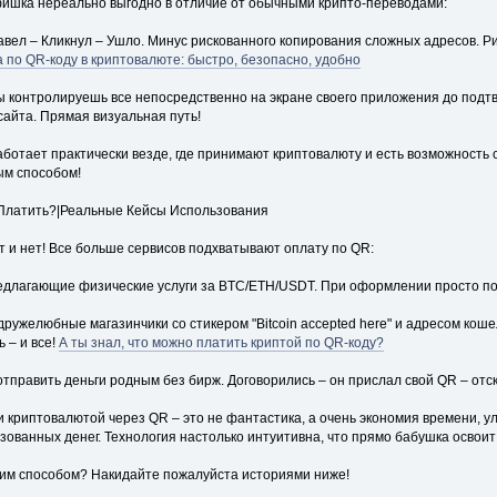
фишка нереально выгодно в отличие от обычными крипто-переводами:
вел – Кликнул – Ушло. Минус рискованного копирования сложных адресов. Ри
 по QR-коду в криптовалюте: быстро, безопасно, удобно
 контролируешь все непосредственно на экране своего приложения до подт
сайта. Прямая визуальная путь!
ботает практически везде, где принимают криптовалюту и есть возможность 
ым способом!
 Платить?|Реальные Кейсы Использования
т и нет! Все больше сервисов подхватывают оплату по QR:
едлагающие физические услуги за BTC/ETH/USDT. При оформлении просто поя
ружелюбные магазинчики со стикером "Bitcoin accepted here" и адресом кош
 – и все!
А ты знал, что можно платить криптой по QR-коду?
тправить деньги родным без бирж. Договорились – он прислал свой QR – отс
и криптовалютой через QR – это не фантастика, а очень экономия времени, 
ванных денег. Технология настолько интуитивна, что прямо бабушка освоит (
ким способом? Накидайте пожалуйста историями ниже!