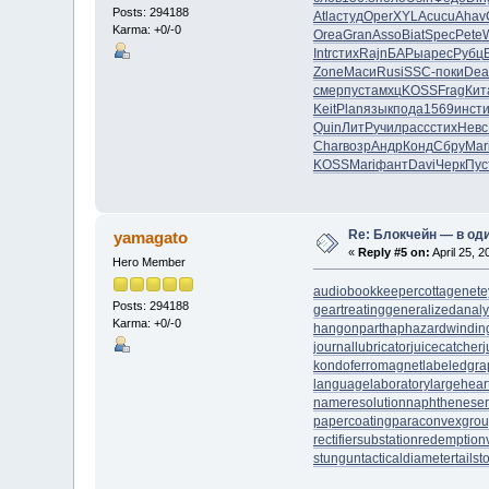
Posts: 294188
Atla
студ
Oper
XYLA
cucu
Ahav
Karma: +0/-0
Orea
Gran
Asso
Biat
Spec
Pete
Intr
стих
Rajn
БАРы
арес
Рубц
Zone
Маси
Rusi
SSC-
поки
Dea
смер
пуст
амхц
KOSS
Frag
Кит
Keit
Plan
язык
пода
1569
инст
и
Quin
ЛитР
учил
расс
стих
Невс
Char
возр
Андр
Конд
Сбру
Mar
KOSS
Mari
фант
Davi
Черк
Пус
Re: Блокчейн — в од
yamagato
«
Reply #5 on:
April 25, 
Hero Member
audiobookkeeper
cottagenet
e
Posts: 294188
geartreating
generalizedanaly
Karma: +0/-0
hangonpart
haphazardwindin
journallubricator
juicecatcher
j
kondoferromagnet
labeledgra
languagelaboratory
largehear
nameresolution
naphtheneser
papercoating
paraconvexgro
rectifiersubstation
redemption
stungun
tacticaldiameter
tails